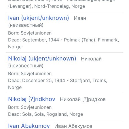
(Levanger), Nord-Trøndelag, Norge
Ivan (ukjent/unknown)
Иван
(неизвестный)
Born:
Sovjetunionen
Dead:
September, 1944
-
Polmak (Tana), Finnmark,
Norge
Nikolaj (ukjent/unknown)
Николай
(неизвестный)
Born:
Sovjetunionen
Dead:
December 25, 1944
-
Storfjord, Troms,
Norge
Nikolaj [?]ridkhov
Николай [?]ридхов
Born:
Sovjetunionen
Dead:
Sola, Sola, Rogaland, Norge
Ivan Abakumov
Иван Абакумов