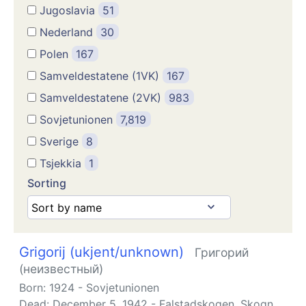
Jugoslavia
51
Nederland
30
Polen
167
Samveldestatene (1VK)
167
Samveldestatene (2VK)
983
Sovjetunionen
7,819
Sverige
8
Tsjekkia
1
Sorting
Grigorij (ukjent/unknown)
Григорий
(неизвестный)
Born:
1924
-
Sovjetunionen
Dead:
December 5, 1942
-
Falstadskogen, Skogn