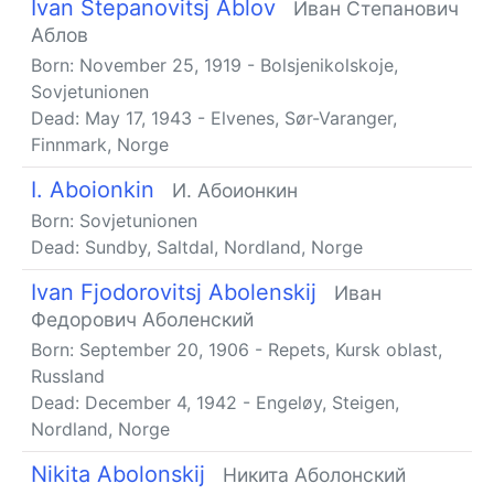
Ivan Stepanovitsj Ablov
Иван Степанович
Аблов
Born:
November 25, 1919
-
Bolsjenikolskoje,
Sovjetunionen
Dead:
May 17, 1943
-
Elvenes, Sør-Varanger,
Finnmark, Norge
I. Aboionkin
И. Абоионкин
Born:
Sovjetunionen
Dead:
Sundby, Saltdal, Nordland, Norge
Ivan Fjodorovitsj Abolenskij
Иван
Федорович Аболенский
Born:
September 20, 1906
-
Repets, Kursk oblast,
Russland
Dead:
December 4, 1942
-
Engeløy, Steigen,
Nordland, Norge
Nikita Abolonskij
Никита Аболонский