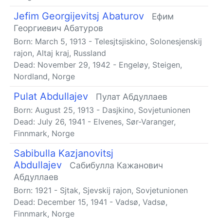
Jefim Georgijevitsj Abaturov
Ефим
Георгиевич Абатуров
Born:
March 5, 1913
-
Telesjtsjiskino, Solonesjenskij
rajon, Altaj kraj, Russland
Dead:
November 29, 1942
-
Engeløy, Steigen,
Nordland, Norge
Pulat Abdullajev
Пулат Абдуллаев
Born:
August 25, 1913
-
Dasjkino, Sovjetunionen
Dead:
July 26, 1941
-
Elvenes, Sør-Varanger,
Finnmark, Norge
Sabibulla Kazjanovitsj
Abdullajev
Сабибулла Кажанович
Абдуллаев
Born:
1921
-
Sjtak, Sjevskij rajon, Sovjetunionen
Dead:
December 15, 1941
-
Vadsø, Vadsø,
Finnmark, Norge