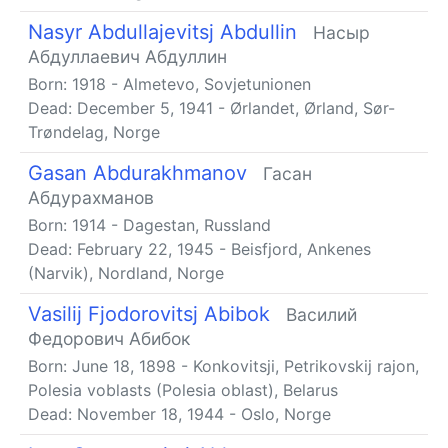
Nasyr Abdullajevitsj Abdullin
Насыр
Абдуллаевич Абдуллин
Born:
1918
-
Almetevo, Sovjetunionen
Dead:
December 5, 1941
-
Ørlandet, Ørland, Sør-
Trøndelag, Norge
Gasan Abdurakhmanov
Гасан
Абдурахманов
Born:
1914
-
Dagestan, Russland
Dead:
February 22, 1945
-
Beisfjord, Ankenes
(Narvik), Nordland, Norge
Vasilij Fjodorovitsj Abibok
Василий
Федорович Абибок
Born:
June 18, 1898
-
Konkovitsji, Petrikovskij rajon,
Polesia voblasts (Polesia oblast), Belarus
Dead:
November 18, 1944
-
Oslo, Norge