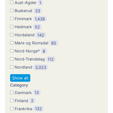
Aust-Agder
1
Buskerud
33
Finnmark
1,438
Hedmark
52
Hordaland
142
Møre og Romsdal
85
Nord-Norge*
8
Nord-Trøndelag
112
Nordland
3,023
Show all
Category
Danmark
13
Finland
2
Frankrike
132