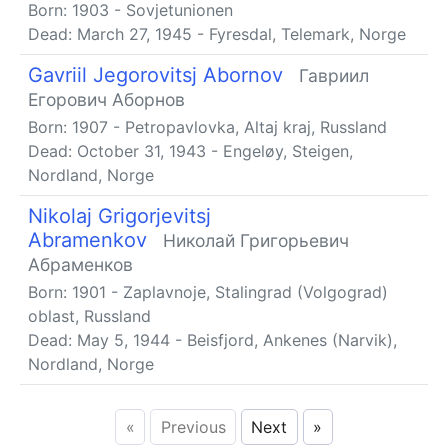
Born:
1903
-
Sovjetunionen
Dead:
March 27, 1945
-
Fyresdal, Telemark, Norge
Gavriil Jegorovitsj Abornov
Гавриил
Егорович Аборнов
Born:
1907
-
Petropavlovka, Altaj kraj, Russland
Dead:
October 31, 1943
-
Engeløy, Steigen,
Nordland, Norge
Nikolaj Grigorjevitsj
Abramenkov
Николай Григорьевич
Абраменков
Born:
1901
-
Zaplavnoje, Stalingrad (Volgograd)
oblast, Russland
Dead:
May 5, 1944
-
Beisfjord, Ankenes (Narvik),
Nordland, Norge
«
Previous
Next
»