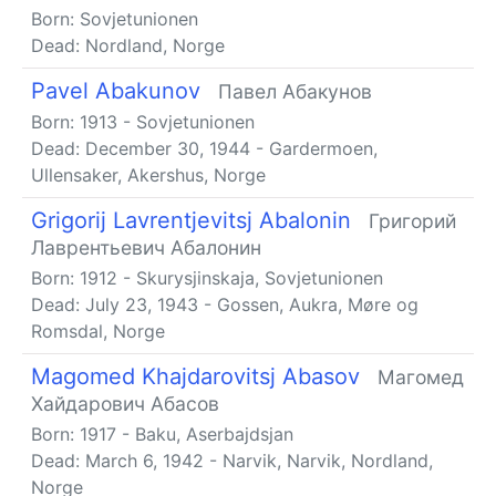
Born:
Sovjetunionen
Dead:
Nordland, Norge
Pavel Abakunov
Павел Абакунов
Born:
1913
-
Sovjetunionen
Dead:
December 30, 1944
-
Gardermoen,
Ullensaker, Akershus, Norge
Grigorij Lavrentjevitsj Abalonin
Григорий
Лаврентьевич Абалонин
Born:
1912
-
Skurysjinskaja, Sovjetunionen
Dead:
July 23, 1943
-
Gossen, Aukra, Møre og
Romsdal, Norge
Magomed Khajdarovitsj Abasov
Магомед
Хайдарович Абасов
Born:
1917
-
Baku, Aserbajdsjan
Dead:
March 6, 1942
-
Narvik, Narvik, Nordland,
Norge